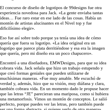
El concurso de diseño de logotipos de 99designs fue otra
experiencia novedosa para Jack. «La gente enviaba tantas
ideas… Fue raro estar en ese lado de las cosas. Había un
montón de artistas alucinantes en el Nivel top y fue
dificilísimo elegir».
Eso fue así sobre todo porque ya tenía una idea de cómo
quería que fuera su logotipo. «La idea original era un
logotipo que parece plata derritiéndose y esa era la imagen
que quería, pero mi diseño era un poco chapucero».
Encontró a una diseñadora, EMWDesigns, para que su idea
cobrara vida. Jack señala que hizo un trabajo estupendo y
que creó formas geniales que pueden utilizarse de
muchísimas maneras. «Fue muy amable. Me escuchó de
verdad y, además, hizo que su visión, muy diáfana y clara,
también cobrara vida. En un momento dado le propuse hacer
que las letras “JE” parecieran una mariposa, como si hubiera
una metamorfosis. Vimos un montón de conceptos. Le salió
perfecto, porque puedes ver las letras, pero también puede
ser una forma abstracta, si quieres verlo de otra manera».