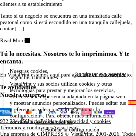
clientes a tu establecimiento
Tanto si tu negocio se encuentra en una transitada calle
peatonal como si está escondido en una tranquila callejuela,
contar […]
Read More
Tú lo necesitas. Nosotros te lo imprimimos. Y te
encanta.
Nuestras cookies,
Continuar sin aceptar
En VistaPrint estamos
aquí para ayudarte
en todo momento.
según tus condiciones.
VistaPrint y sus socios utilizan cookies y otras
Te ayudamos
tecnologías para prestar y mejorar los servicios,
Nuestra empresa
ofrecerte una experiencia adaptada en la página web
y mostrar anuncios personalizados. Puedes editar tus
preferencias seleccionando «Gestionar la
configuración». Para obtener más información,
932 204 456
Inicio
Política de privacidad y cookies
consulta la
Aviso de cookies
.
Términos y condiciones
Aviso legal
Gestionar la configuración
Una empresa de CIMPRESS
© VistaPrint, 2001-2026. Todos