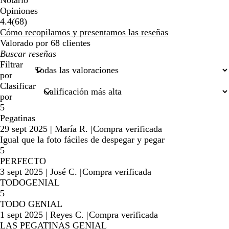
Notario
Opiniones
68
4.4
(
68
)
reseñas
Cómo recopilamos y presentamos las reseñas
Valorado por 68 clientes
Mis
búsquedas
Filtrar
por
Clasificar
por
5
Pegatinas
29 sept 2025
|
María R.
|
Compra verificada
Igual que la foto fáciles de despegar y pegar
5
PERFECTO
3 sept 2025
|
José C.
|
Compra verificada
TODOGENIAL
5
TODO GENIAL
1 sept 2025
|
Reyes C.
|
Compra verificada
LAS PEGATINAS GENIAL