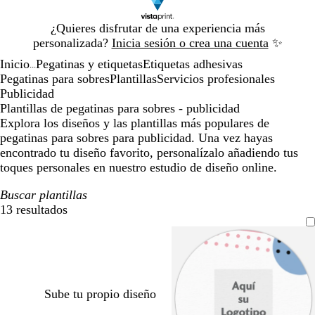
Diapositiva
¿Quieres disfrutar de una experiencia más
1
personalizada?
Inicia sesión o crea una cuenta
✨
de
Inicio
Pegatinas y etiquetas
Etiquetas adhesivas
1
...
Pegatinas para sobres
Plantillas
Servicios profesionales
Publicidad
Plantillas de pegatinas para sobres - publicidad
Explora los diseños y las plantillas más populares de
pegatinas para sobres para publicidad. Una vez hayas
encontrado tu diseño favorito, personalízalo añadiendo tus
toques personales en nuestro estudio de diseño online.
Buscar plantillas
13 resultados
Filtros
Sube tu propio diseño