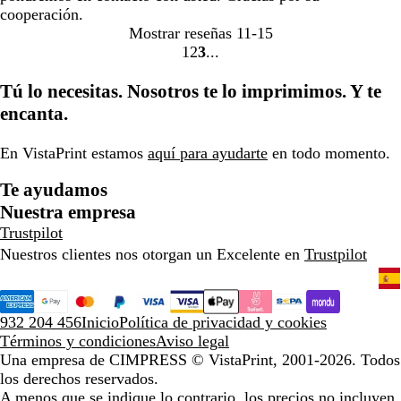
cooperación.
Mostrar reseñas
11-15
1
2
3
Ir
Ir
Ir
a
a
a
Tú lo necesitas. Nosotros te lo imprimimos. Y te
la
la
la
encanta.
página
página
página
En VistaPrint estamos
aquí para ayudarte
en todo momento.
Te ayudamos
Nuestra empresa
Trustpilot
Nuestros clientes nos otorgan un Excelente en
Trustpilot
932 204 456
Inicio
Política de privacidad y cookies
Términos y condiciones
Aviso legal
Una empresa de CIMPRESS
© VistaPrint, 2001-2026. Todos
los derechos reservados.
A menos que se indique lo contrario, los precios no incluyen