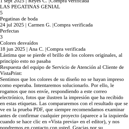
1 sept 2025
|
Reyes C.
|
Compra verificada
LAS PEGATINAS GENIAL
5
Pegatinas de boda
24 jul 2025
|
Carmen G.
|
Compra verificada
Perfectas
3
Colores desvaídos
18 jun 2025
|
Ana C.
|
Compra verificada
Lástima que se pierde el brillo de los colores originales, al
principio esto no pasaba
Respuesta del equipo de Servicio de Atención al Cliente de
VistaPrint:
Sentimos que los colores de su diseño no se hayan impreso
como esperaba. Intentaremos solucionarlo. Por ello, le
rogamos que nos envíe, respondiendo a este correo
electrónico, fotos que ilustren la impresión que ha recibido
en estas etiquetas. Las compararemos con el resultado que se
ve en la prueba PDF, que siempre recomendamos examinar
antes de confirmar cualquier proyecto (aparece a la izquierda
cuando se hace clic en «Vista previa» en el editor), y nos
pondremos en contacto con usted. Gracias por su