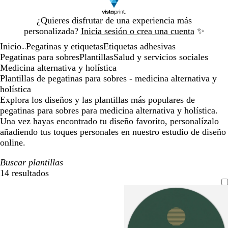
Diapositiva
¿Quieres disfrutar de una experiencia más
1
personalizada?
Inicia sesión o crea una cuenta
✨
de
Inicio
Pegatinas y etiquetas
Etiquetas adhesivas
1
...
Pegatinas para sobres
Plantillas
Salud y servicios sociales
Medicina alternativa y holística
Plantillas de pegatinas para sobres - medicina alternativa y
holística
Explora los diseños y las plantillas más populares de
pegatinas para sobres para medicina alternativa y holística.
Una vez hayas encontrado tu diseño favorito, personalízalo
añadiendo tus toques personales en nuestro estudio de diseño
online.
Buscar plantillas
14 resultados
Filtros