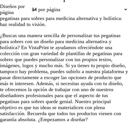
1
l
r
r
i
a
z
e
Página
Diseños por
a
i
e
l
l
u
r
1
página
n
s
m
a
m
l
d
pegatinas para sobres para medicina alternativa y holística:
c
o
a
ó
c
e
haz realidad tu visión.
o
s
n
l
e
c
a
s
¿Buscas una manera sencilla de personalizar tus pegatinas
u
r
p
para sobres con un diseño para medicina alternativa y
r
o
u
holística? En VistaPrint te ayudamos ofreciéndote una
o
m
colección con gran variedad de plantillas de pegatinas para
a
sobres que puedes personalizar con tus propios textos,
d
imágenes, logos y mucho más. Si ya tienes tu propio diseño,
e
tampoco hay problema, puedes subirlo a nuestra plataforma y
m
pasar directamente a escoger las opciones de producto que
a
más te interesen. Además, si necesitas ayuda con tu diseño,
r
te ofrecemos la opción de trabajar con uno de nuestros
diseñadores profesionales para que el aspecto de tus
pegatinas para sobres quede genial. Nuestro principal
objetivo es que tus ideas se materialicen con plena
satisfacción. Recuerda que todos tus productos vienen con
garantía absoluta. ¿Empezamos a diseñar?