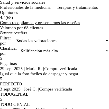
Salud y servicios sociales
Profesionales de la medicina
Terapias y tratamientos
Opiniones
68
4.4
(
68
)
reseñas
Cómo recopilamos y presentamos las reseñas
Valorado por 68 clientes
Mis
búsquedas
Filtrar
por
Clasificar
por
5
Pegatinas
29 sept 2025
|
María R.
|
Compra verificada
Igual que la foto fáciles de despegar y pegar
5
PERFECTO
3 sept 2025
|
José C.
|
Compra verificada
TODOGENIAL
5
TODO GENIAL