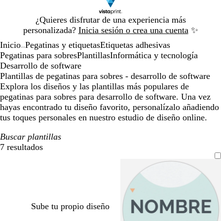
Diapositiva
¿Quieres disfrutar de una experiencia más
1
personalizada?
Inicia sesión o crea una cuenta
✨
de
Inicio
Pegatinas y etiquetas
Etiquetas adhesivas
1
...
Pegatinas para sobres
Plantillas
Informática y tecnología
Desarrollo de software
Plantillas de pegatinas para sobres - desarrollo de software
Explora los diseños y las plantillas más populares de
pegatinas para sobres para desarrollo de software. Una vez
hayas encontrado tu diseño favorito, personalízalo añadiendo
tus toques personales en nuestro estudio de diseño online.
Buscar plantillas
7 resultados
Filtros
Sube tu propio diseño