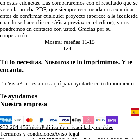
en estas etiquetas. Las compararemos con el resultado que se
ve en la prueba PDF, que siempre recomendamos examinar
antes de confirmar cualquier proyecto (aparece a la izquierda
cuando se hace clic en «Vista previa» en el editor), y nos
pondremos en contacto con usted. Gracias por su
cooperación.
Mostrar reseñas
11-15
1
2
3
Ir
Ir
Ir
a
a
a
Tú lo necesitas. Nosotros te lo imprimimos. Y te
la
la
la
encanta.
página
página
página
En VistaPrint estamos
aquí para ayudarte
en todo momento.
Te ayudamos
Nuestra empresa
932 204 456
Inicio
Política de privacidad y cookies
Términos y condiciones
Aviso legal