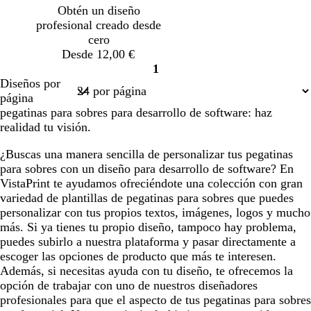
s
n
r
s
s
s
s
s
s
s
s
Obtén un diseño
c
a
c
c
c
c
c
c
c
c
profesional creado desde
u
o
u
u
u
u
u
u
u
u
cero
r
s
r
r
r
r
r
r
r
r
Desde 12,00 €
o
c
o
o
o
o
o
o
o
o
1
u
Página
Diseños por
r
1
página
o
pegatinas para sobres para desarrollo de software: haz
realidad tu visión.
¿Buscas una manera sencilla de personalizar tus pegatinas
para sobres con un diseño para desarrollo de software? En
VistaPrint te ayudamos ofreciéndote una colección con gran
variedad de plantillas de pegatinas para sobres que puedes
personalizar con tus propios textos, imágenes, logos y mucho
más. Si ya tienes tu propio diseño, tampoco hay problema,
puedes subirlo a nuestra plataforma y pasar directamente a
escoger las opciones de producto que más te interesen.
Además, si necesitas ayuda con tu diseño, te ofrecemos la
opción de trabajar con uno de nuestros diseñadores
profesionales para que el aspecto de tus pegatinas para sobres