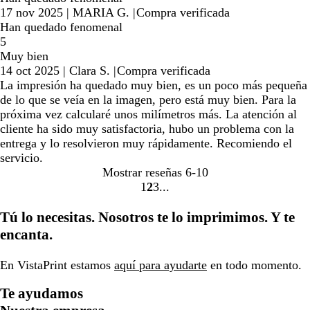
17 nov 2025
|
MARIA G.
|
Compra verificada
Han quedado fenomenal
5
Muy bien
14 oct 2025
|
Clara S.
|
Compra verificada
La impresión ha quedado muy bien, es un poco más pequeña
de lo que se veía en la imagen, pero está muy bien. Para la
próxima vez calcularé unos milímetros más. La atención al
cliente ha sido muy satisfactoria, hubo un problema con la
entrega y lo resolvieron muy rápidamente. Recomiendo el
servicio.
Mostrar reseñas
6-10
1
2
3
Ir
Ir
Ir
a
a
a
Tú lo necesitas. Nosotros te lo imprimimos. Y te
la
la
la
encanta.
página
página
página
En VistaPrint estamos
aquí para ayudarte
en todo momento.
Te ayudamos