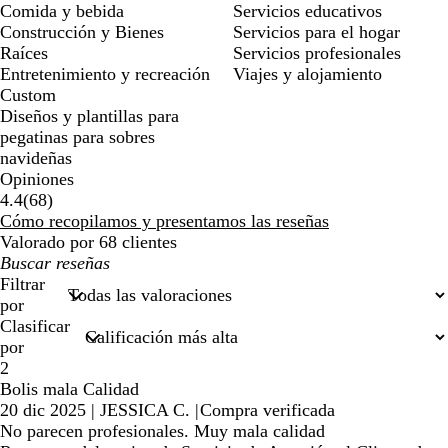
Comida y bebida
Servicios educativos
Construcción y Bienes
Servicios para el hogar
Raíces
Servicios profesionales
Entretenimiento y recreación
Viajes y alojamiento
Custom
Diseños y plantillas para
pegatinas para sobres
navideñas
Opiniones
68
4.4
(
68
)
reseñas
Cómo recopilamos y presentamos las reseñas
Valorado por 68 clientes
Mis
búsquedas
Filtrar
por
Clasificar
por
2
Bolis mala Calidad
20 dic 2025
|
JESSICA C.
|
Compra verificada
No parecen profesionales. Muy mala calidad