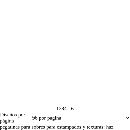
1
2
3
4
6
Página
Página
Página
Página
Página
Diseños por
1
2
3
4
6
página
pegatinas para sobres para estampados y texturas: haz