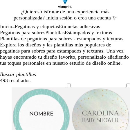
Diapositiva
¿Quieres disfrutar de una experiencia más
1
personalizada?
Inicia sesión o crea una cuenta
✨
de
Inicio
Pegatinas y etiquetas
Etiquetas adhesivas
1
...
Pegatinas para sobres
Plantillas
Estampados y texturas
Plantillas de pegatinas para sobres - estampados y texturas
Explora los diseños y las plantillas más populares de
pegatinas para sobres para estampados y texturas. Una vez
hayas encontrado tu diseño favorito, personalízalo añadiendo
tus toques personales en nuestro estudio de diseño online.
Buscar plantillas
493 resultados
Filtros