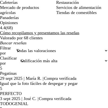
Cafeterías
Restauración
Mercado de productos
Servicios de alimentación
agrícolas
Tiendas de comestibles
Panaderías
Opiniones
68
4.4
(
68
)
reseñas
Cómo recopilamos y presentamos las reseñas
Valorado por 68 clientes
Mis
búsquedas
Filtrar
por
Clasificar
por
5
Pegatinas
29 sept 2025
|
María R.
|
Compra verificada
Igual que la foto fáciles de despegar y pegar
5
PERFECTO
3 sept 2025
|
José C.
|
Compra verificada
TODOGENIAL