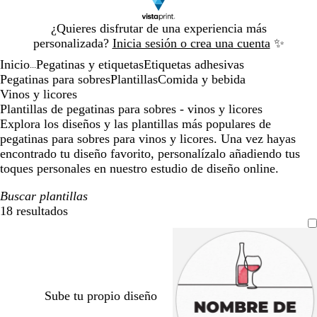
Diapositiva
¿Quieres disfrutar de una experiencia más
1
personalizada?
Inicia sesión o crea una cuenta
✨
de
Inicio
Pegatinas y etiquetas
Etiquetas adhesivas
1
...
Pegatinas para sobres
Plantillas
Comida y bebida
Vinos y licores
Plantillas de pegatinas para sobres - vinos y licores
Explora los diseños y las plantillas más populares de
pegatinas para sobres para vinos y licores. Una vez hayas
encontrado tu diseño favorito, personalízalo añadiendo tus
toques personales en nuestro estudio de diseño online.
Buscar plantillas
18 resultados
Filtros
Sube tu propio diseño