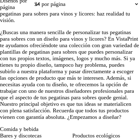
Diseños por
i
a
e
e
r
1
página
s
n
r
m
p
pegatinas para sobres para vinos y licores: haz realidad tu
o
c
o
a
u
visión.
s
o
r
c
a
¿Buscas una manera sencilla de personalizar tus pegatinas
u
o
para sobres con un diseño para vinos y licores? En VistaPrint
r
s
te ayudamos ofreciéndote una colección con gran variedad de
o
c
plantillas de pegatinas para sobres que puedes personalizar
u
con tus propios textos, imágenes, logos y mucho más. Si ya
r
tienes tu propio diseño, tampoco hay problema, puedes
o
subirlo a nuestra plataforma y pasar directamente a escoger
las opciones de producto que más te interesen. Además, si
necesitas ayuda con tu diseño, te ofrecemos la opción de
trabajar con uno de nuestros diseñadores profesionales para
que el aspecto de tus pegatinas para sobres quede genial.
Nuestro principal objetivo es que tus ideas se materialicen
con plena satisfacción. Recuerda que todos tus productos
vienen con garantía absoluta. ¿Empezamos a diseñar?
Comida y bebida
Bares y discotecas
Productos ecológicos