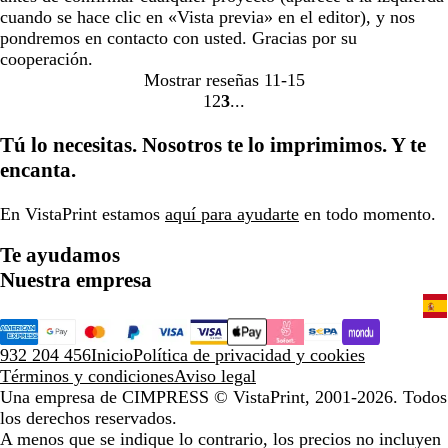
cuando se hace clic en «Vista previa» en el editor), y nos
pondremos en contacto con usted. Gracias por su
cooperación.
Mostrar reseñas
11-15
1
2
3
Ir
Ir
Ir
a
a
a
Tú lo necesitas. Nosotros te lo imprimimos. Y te
la
la
la
encanta.
página
página
página
En VistaPrint estamos
aquí para ayudarte
en todo momento.
Te ayudamos
Nuestra empresa
932 204 456
Inicio
Política de privacidad y cookies
Términos y condiciones
Aviso legal
Una empresa de CIMPRESS
© VistaPrint, 2001-2026. Todos
los derechos reservados.
A menos que se indique lo contrario, los precios no incluyen