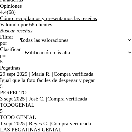
Opiniones
68
4.4
(
68
)
reseñas
Cómo recopilamos y presentamos las reseñas
Valorado por 68 clientes
Mis
búsquedas
Filtrar
por
Clasificar
por
5
Pegatinas
29 sept 2025
|
María R.
|
Compra verificada
Igual que la foto fáciles de despegar y pegar
5
PERFECTO
3 sept 2025
|
José C.
|
Compra verificada
TODOGENIAL
5
TODO GENIAL
1 sept 2025
|
Reyes C.
|
Compra verificada
LAS PEGATINAS GENIAL