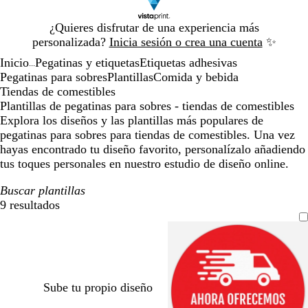
Diapositiva
¿Quieres disfrutar de una experiencia más
1
personalizada?
Inicia sesión o crea una cuenta
✨
de
Inicio
Pegatinas y etiquetas
Etiquetas adhesivas
1
...
Pegatinas para sobres
Plantillas
Comida y bebida
Tiendas de comestibles
Plantillas de pegatinas para sobres - tiendas de comestibles
Explora los diseños y las plantillas más populares de
pegatinas para sobres para tiendas de comestibles. Una vez
hayas encontrado tu diseño favorito, personalízalo añadiendo
tus toques personales en nuestro estudio de diseño online.
Buscar plantillas
9 resultados
Filtros
Sube tu propio diseño