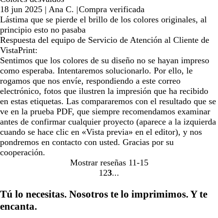
18 jun 2025
|
Ana C.
|
Compra verificada
Lástima que se pierde el brillo de los colores originales, al
principio esto no pasaba
Respuesta del equipo de Servicio de Atención al Cliente de
VistaPrint:
Sentimos que los colores de su diseño no se hayan impreso
como esperaba. Intentaremos solucionarlo. Por ello, le
rogamos que nos envíe, respondiendo a este correo
electrónico, fotos que ilustren la impresión que ha recibido
en estas etiquetas. Las compararemos con el resultado que se
ve en la prueba PDF, que siempre recomendamos examinar
antes de confirmar cualquier proyecto (aparece a la izquierda
cuando se hace clic en «Vista previa» en el editor), y nos
pondremos en contacto con usted. Gracias por su
cooperación.
Mostrar reseñas
11-15
1
2
3
Ir
Ir
Ir
a
a
a
Tú lo necesitas. Nosotros te lo imprimimos. Y te
la
la
la
encanta.
página
página
página