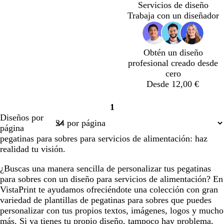
r
a
r
s
j
u
a
r
r
Servicios de diseño
d
n
d
t
o
l
n
a
d
Trabaja con un diseñador
e
c
e
a
c
c
d
e
b
o
d
l
o
o
e
o
o
a
s
Obtén un diseño
s
r
p
profesional creado desde
q
o
u
cero
u
m
Desde 12,00 €
e
a
d
e
1
Página
m
Diseños por
1
a
página
r
pegatinas para sobres para servicios de alimentación: haz
realidad tu visión.
¿Buscas una manera sencilla de personalizar tus pegatinas
para sobres con un diseño para servicios de alimentación? En
VistaPrint te ayudamos ofreciéndote una colección con gran
variedad de plantillas de pegatinas para sobres que puedes
personalizar con tus propios textos, imágenes, logos y mucho
más. Si ya tienes tu propio diseño, tampoco hay problema,