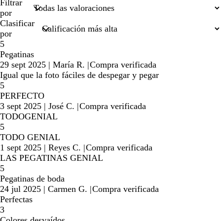
búsquedas
Filtrar
por
Clasificar
por
5
Pegatinas
29 sept 2025
|
María R.
|
Compra verificada
Igual que la foto fáciles de despegar y pegar
5
PERFECTO
3 sept 2025
|
José C.
|
Compra verificada
TODOGENIAL
5
TODO GENIAL
1 sept 2025
|
Reyes C.
|
Compra verificada
LAS PEGATINAS GENIAL
5
Pegatinas de boda
24 jul 2025
|
Carmen G.
|
Compra verificada
Perfectas
3
Colores desvaídos