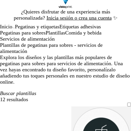
Diapositiva
¿Quieres disfrutar de una experiencia más
1
personalizada?
Inicia sesión o crea una cuenta
✨
de
Inicio
Pegatinas y etiquetas
Etiquetas adhesivas
1
...
Pegatinas para sobres
Plantillas
Comida y bebida
Servicios de alimentación
Plantillas de pegatinas para sobres - servicios de
alimentación
Explora los diseños y las plantillas más populares de
pegatinas para sobres para servicios de alimentación. Una
vez hayas encontrado tu diseño favorito, personalízalo
añadiendo tus toques personales en nuestro estudio de diseño
online.
Buscar plantillas
12 resultados
Filtros