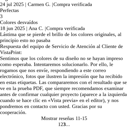
24 jul 2025
|
Carmen G.
|
Compra verificada
Perfectas
3
Colores desvaídos
18 jun 2025
|
Ana C.
|
Compra verificada
Lástima que se pierde el brillo de los colores originales, al
principio esto no pasaba
Respuesta del equipo de Servicio de Atención al Cliente de
VistaPrint:
Sentimos que los colores de su diseño no se hayan impreso
como esperaba. Intentaremos solucionarlo. Por ello, le
rogamos que nos envíe, respondiendo a este correo
electrónico, fotos que ilustren la impresión que ha recibido
en estas etiquetas. Las compararemos con el resultado que se
ve en la prueba PDF, que siempre recomendamos examinar
antes de confirmar cualquier proyecto (aparece a la izquierda
cuando se hace clic en «Vista previa» en el editor), y nos
pondremos en contacto con usted. Gracias por su
cooperación.
Mostrar reseñas
11-15
1
2
3
Ir
Ir
Ir