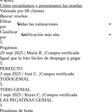
68
4.4
(
68
)
reseñas
Cómo recopilamos y presentamos las reseñas
Valorado por 68 clientes
Mis
búsquedas
Filtrar
por
Clasificar
por
5
Pegatinas
29 sept 2025
|
María R.
|
Compra verificada
Igual que la foto fáciles de despegar y pegar
5
PERFECTO
3 sept 2025
|
José C.
|
Compra verificada
TODOGENIAL
5
TODO GENIAL
1 sept 2025
|
Reyes C.
|
Compra verificada
LAS PEGATINAS GENIAL
5
Pegatinas de boda