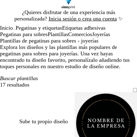
Diapositiva
¿Quieres disfrutar de una experiencia más
1
personalizada?
Inicia sesión o crea una cuenta
✨
de
Inicio
Pegatinas y etiquetas
Etiquetas adhesivas
1
...
Pegatinas para sobres
Plantillas
Comercios
Joyerías
Plantillas de pegatinas para sobres - joyerías
Explora los diseños y las plantillas más populares de
pegatinas para sobres para joyerías. Una vez hayas
encontrado tu diseño favorito, personalízalo añadiendo tus
toques personales en nuestro estudio de diseño online.
Buscar plantillas
17 resultados
Filtros
Sube tu propio diseño