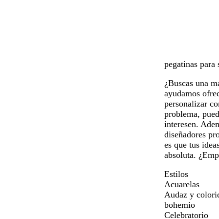
n
a
p
v
e
z
ú
e
pegatinas para 
g
u
r
r
r
l
p
d
¿Buscas una man
o
o
u
e
ayudamos ofreci
s
r
b
personalizar co
c
a
o
problema, puede
u
o
s
interesen. Adem
r
s
q
diseñadores pro
o
c
u
es que tus idea
u
e
absoluta. ¿Emp
r
o
Estilos
Acuarelas
Audaz y colori
bohemio
Celebratorio