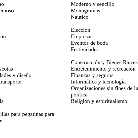
no
Moderno y sencillo
genioso
Monogramas
Náutico
Elección
ión
Empresas
Eventos de boda
Festividades
Construcción y Bienes Raíces
scotas
Entretenimiento y recreación
dades y diseño
Finanzas y seguros
ransporte
Informática y tecnología
Organizaciones sin fines de lu
política
da
Religión y espiritualismo
illas para pegatinas para
as