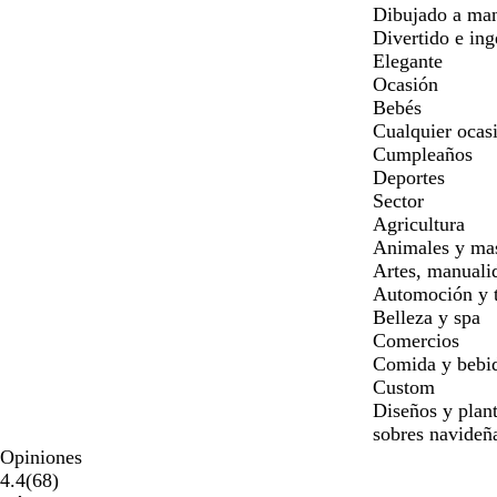
Dibujado a ma
Divertido e in
Elegante
Ocasión
Bebés
Cualquier ocas
Cumpleaños
Deportes
Sector
Agricultura
Animales y ma
Artes, manuali
Automoción y t
Belleza y spa
Comercios
Comida y bebi
Custom
Diseños y plant
sobres navideñ
Opiniones
68
4.4
(
68
)