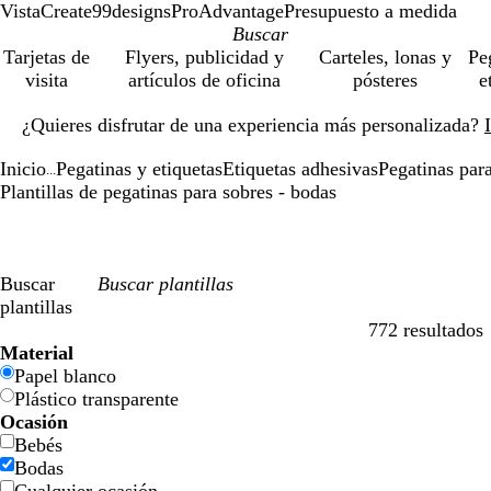
VistaCreate
99designs
ProAdvantage
Presupuesto a medida
Tarjetas de
Flyers, publicidad y
Carteles, lonas y
Pe
visita
artículos de oficina
pósteres
e
Diapositiva
¿Quieres disfrutar de una experiencia más personalizada?
1
de
Inicio
Pegatinas y etiquetas
Etiquetas adhesivas
Pegatinas par
1
...
Plantillas de pegatinas para sobres - bodas
Buscar
plantillas
772 resultados
Filtros
Material
Papel blanco
Plástico transparente
Ocasión
Bebés
Bodas