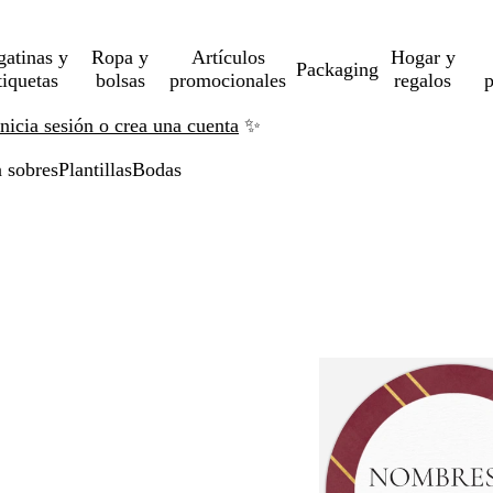
gatinas y
Ropa y
Artículos
Hogar y
Packaging
tiquetas
bolsas
promocionales
regalos
p
Inicia sesión o crea una cuenta
✨
a sobres
Plantillas
Bodas