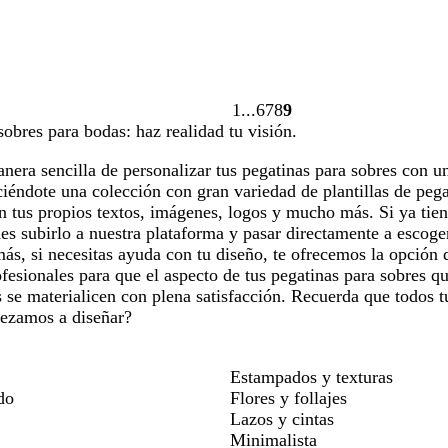
1
6
7
8
9
Página
Página
Página
Página
Página
sobres para bodas: haz realidad tu visión.
1
6
7
8
9
era sencilla de personalizar tus pegatinas para sobres con u
éndote una colección con gran variedad de plantillas de pega
n tus propios textos, imágenes, logos y mucho más. Si ya tie
s subirlo a nuestra plataforma y pasar directamente a escoge
ás, si necesitas ayuda con tu diseño, te ofrecemos la opción 
fesionales para que el aspecto de tus pegatinas para sobres qu
s se materialicen con plena satisfacción. Recuerda que todos 
ezamos a diseñar?
Estampados y texturas
do
Flores y follajes
Lazos y cintas
Minimalista