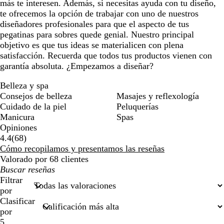
más te interesen. Además, si necesitas ayuda con tu diseño,
te ofrecemos la opción de trabajar con uno de nuestros
diseñadores profesionales para que el aspecto de tus
pegatinas para sobres quede genial. Nuestro principal
objetivo es que tus ideas se materialicen con plena
satisfacción. Recuerda que todos tus productos vienen con
garantía absoluta. ¿Empezamos a diseñar?
Belleza y spa
Consejos de belleza
Masajes y reflexología
Cuidado de la piel
Peluquerías
Manicura
Spas
Opiniones
68
4.4
(
68
)
reseñas
Cómo recopilamos y presentamos las reseñas
Valorado por 68 clientes
Mis
búsquedas
Filtrar
por
Clasificar
por
5