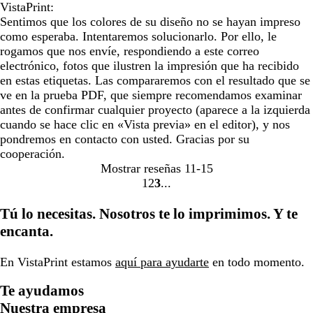
VistaPrint:
Sentimos que los colores de su diseño no se hayan impreso
como esperaba. Intentaremos solucionarlo. Por ello, le
rogamos que nos envíe, respondiendo a este correo
electrónico, fotos que ilustren la impresión que ha recibido
en estas etiquetas. Las compararemos con el resultado que se
ve en la prueba PDF, que siempre recomendamos examinar
antes de confirmar cualquier proyecto (aparece a la izquierda
cuando se hace clic en «Vista previa» en el editor), y nos
pondremos en contacto con usted. Gracias por su
cooperación.
Mostrar reseñas
11-15
1
2
3
ir
ir
ir
a
a
a
Tú lo necesitas. Nosotros te lo imprimimos. Y te
la
la
la
encanta.
página
página
página
1
2
3
En VistaPrint estamos
aquí para ayudarte
en todo momento.
Te ayudamos
Nuestra empresa