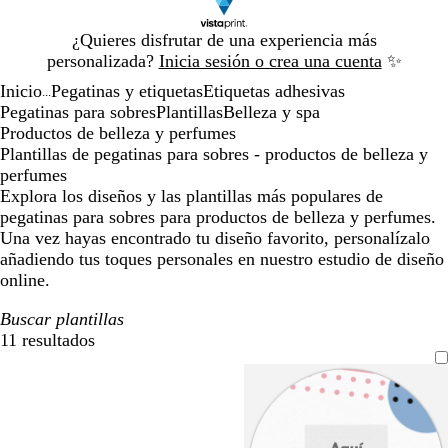
Diapositiva
¿Quieres disfrutar de una experiencia más
1
personalizada?
Inicia sesión o crea una cuenta
✨
de
Inicio
Pegatinas y etiquetas
Etiquetas adhesivas
1
...
Pegatinas para sobres
Plantillas
Belleza y spa
Productos de belleza y perfumes
Plantillas de pegatinas para sobres - productos de belleza y
perfumes
Explora los diseños y las plantillas más populares de
pegatinas para sobres para productos de belleza y perfumes.
Una vez hayas encontrado tu diseño favorito, personalízalo
añadiendo tus toques personales en nuestro estudio de diseño
online.
Buscar plantillas
11 resultados
Filtros