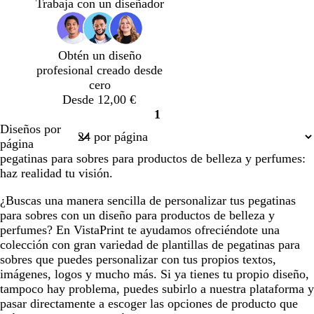
s
r
s
u
s
Trabaja con un diseñador
t
d
t
l
t
a
e
a
c
a
d
a
d
l
d
Obtén un diseño
o
z
o
a
o
profesional creado desde
u
r
cero
l
o
Desde 12,00 €
a
1
d
Página
Diseños por
o
1
página
pegatinas para sobres para productos de belleza y perfumes:
haz realidad tu visión.
¿Buscas una manera sencilla de personalizar tus pegatinas
para sobres con un diseño para productos de belleza y
perfumes? En VistaPrint te ayudamos ofreciéndote una
colección con gran variedad de plantillas de pegatinas para
sobres que puedes personalizar con tus propios textos,
imágenes, logos y mucho más. Si ya tienes tu propio diseño,
tampoco hay problema, puedes subirlo a nuestra plataforma y
pasar directamente a escoger las opciones de producto que