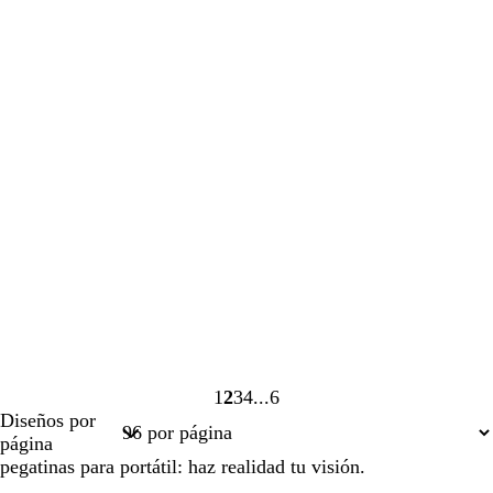
1
2
3
4
6
Página
Página
Página
Página
Página
Diseños por
1
2
3
4
6
página
pegatinas para portátil: haz realidad tu visión.