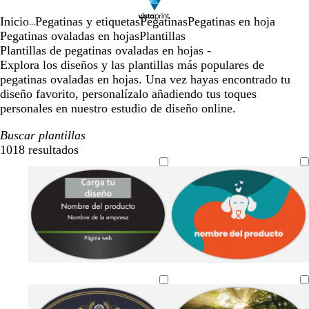
Inicio
Pegatinas y etiquetas
Pegatinas
Pegatinas en hoja
...
Pegatinas ovaladas en hojas
Plantillas
Plantillas de pegatinas ovaladas en hojas -
Explora los diseños y las plantillas más populares de
pegatinas ovaladas en hojas. Una vez hayas encontrado tu
diseño favorito, personalízalo añadiendo tus toques
personales en nuestro estudio de diseño online.
Buscar plantillas
1018 resultados
Filtros
n
b
v
p
a
v
e
l
e
ú
z
e
g
a
r
r
u
r