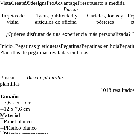
VistaCreate
99designs
ProAdvantage
Presupuesto a medida
Tarjetas de
Flyers, publicidad y
Carteles, lonas y
Pe
visita
artículos de oficina
pósteres
e
Diapositiva
¿Quieres disfrutar de una experiencia más personalizada?
1
de
Inicio
Pegatinas y etiquetas
Pegatinas
Pegatinas en hoja
Pegati
1
...
Plantillas de pegatinas ovaladas en hojas -
Buscar
plantillas
1018 resultado
Filtros
Tamaño
7,6 x 5,1 cm
12 x 7,6 cm
Material
Papel blanco
Plástico blanco