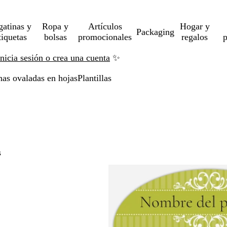
gatinas y
Ropa y
Artículos
Hogar y
Packaging
tiquetas
bolsas
promocionales
regalos
p
Inicia sesión o crea una cuenta
✨
nas ovaladas en hojas
Plantillas
s