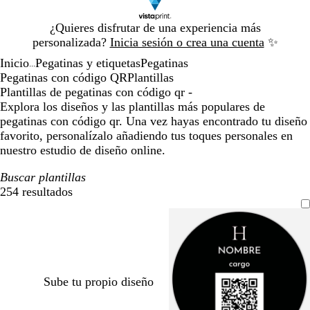
Diapositiva
¿Quieres disfrutar de una experiencia más
1
personalizada?
Inicia sesión o crea una cuenta
✨
de
Inicio
Pegatinas y etiquetas
Pegatinas
1
...
Pegatinas con código QR
Plantillas
Plantillas de pegatinas con código qr -
Explora los diseños y las plantillas más populares de
pegatinas con código qr. Una vez hayas encontrado tu diseño
favorito, personalízalo añadiendo tus toques personales en
nuestro estudio de diseño online.
Buscar plantillas
254 resultados
Filtros
Sube tu propio diseño