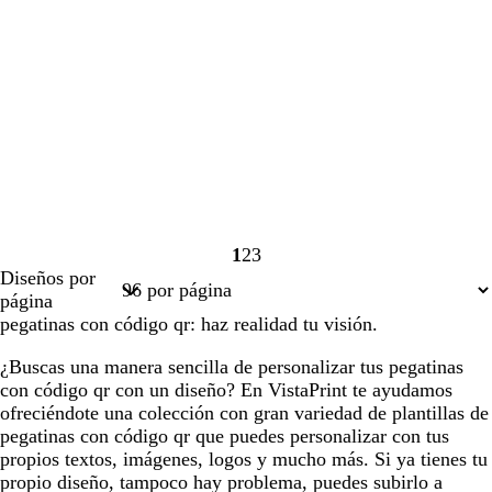
1
2
3
Página
Página
Página
Diseños por
1
2
3
página
pegatinas con código qr: haz realidad tu visión.
¿Buscas una manera sencilla de personalizar tus pegatinas
con código qr con un diseño? En VistaPrint te ayudamos
ofreciéndote una colección con gran variedad de plantillas de
pegatinas con código qr que puedes personalizar con tus
propios textos, imágenes, logos y mucho más. Si ya tienes tu
propio diseño, tampoco hay problema, puedes subirlo a