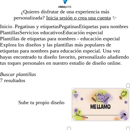
Diapositiva
¿Quieres disfrutar de una experiencia más
1
personalizada?
Inicia sesión o crea una cuenta
✨
de
Inicio
Pegatinas y etiquetas
Pegatinas
Etiquetas para nombres
1
...
Plantillas
Servicios educativos
Educación especial
Plantillas de etiquetas para nombres - educación especial
Explora los diseños y las plantillas más populares de
etiquetas para nombres para educación especial. Una vez
hayas encontrado tu diseño favorito, personalízalo añadiendo
tus toques personales en nuestro estudio de diseño online.
Buscar plantillas
7 resultados
Filtros
Sube tu propio diseño
r
r
a
c