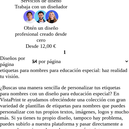
Servicios de diseño
i
i
i
i
i
Trabaja con un diseñador
s
s
s
s
s
c
c
c
c
c
l
l
l
l
l
Obtén un diseño
a
a
a
a
a
profesional creado desde
r
r
r
r
r
cero
o
o
o
o
o
Desde 12,00 €
1
Página
Diseños por
1
página
etiquetas para nombres para educación especial: haz realidad
tu visión.
¿Buscas una manera sencilla de personalizar tus etiquetas
para nombres con un diseño para educación especial? En
VistaPrint te ayudamos ofreciéndote una colección con gran
variedad de plantillas de etiquetas para nombres que puedes
personalizar con tus propios textos, imágenes, logos y mucho
más. Si ya tienes tu propio diseño, tampoco hay problema,
puedes subirlo a nuestra plataforma y pasar directamente a