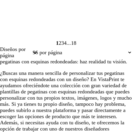
1
2
3
4
18
Página
Página
Página
Página
Página
Diseños por
1
2
3
4
18
página
pegatinas con esquinas redondeadas: haz realidad tu visión.
¿Buscas una manera sencilla de personalizar tus pegatinas
con esquinas redondeadas con un diseño? En VistaPrint te
ayudamos ofreciéndote una colección con gran variedad de
plantillas de pegatinas con esquinas redondeadas que puedes
personalizar con tus propios textos, imágenes, logos y mucho
más. Si ya tienes tu propio diseño, tampoco hay problema,
puedes subirlo a nuestra plataforma y pasar directamente a
escoger las opciones de producto que más te interesen.
Además, si necesitas ayuda con tu diseño, te ofrecemos la
opción de trabajar con uno de nuestros diseñadores