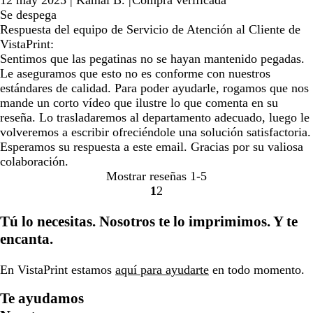
12 may 2025
|
Kamal B.
|
Compra verificada
Se despega
Respuesta del equipo de Servicio de Atención al Cliente de
VistaPrint:
Sentimos que las pegatinas no se hayan mantenido pegadas.
Le aseguramos que esto no es conforme con nuestros
estándares de calidad. Para poder ayudarle, rogamos que nos
mande un corto vídeo que ilustre lo que comenta en su
reseña. Lo trasladaremos al departamento adecuado, luego le
volveremos a escribir ofreciéndole una solución satisfactoria.
Esperamos su respuesta a este email. Gracias por su valiosa
colaboración.
Mostrar reseñas
1-5
1
2
ir
ir
a
a
Tú lo necesitas. Nosotros te lo imprimimos. Y te
la
la
encanta.
página
página
1
2
En VistaPrint estamos
aquí para ayudarte
en todo momento.
Te ayudamos