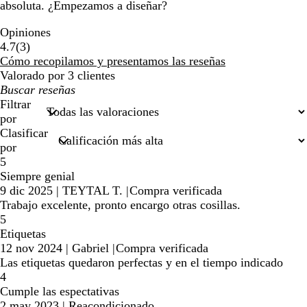
absoluta. ¿Empezamos a diseñar?
Opiniones
3
4.7
(
3
)
reseñas
Cómo recopilamos y presentamos las reseñas
Valorado por 3 clientes
Mis
búsquedas
Filtrar
por
Clasificar
por
5
Siempre genial
9 dic 2025
|
TEYTAL T.
|
Compra verificada
Trabajo excelente, pronto encargo otras cosillas.
5
Etiquetas
12 nov 2024
|
Gabriel
|
Compra verificada
Las etiquetas quedaron perfectas y en el tiempo indicado
4
Cumple las espectativas
2 may 2023
|
Reacondicionado