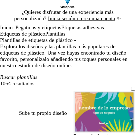
Diapositiva
¿Quieres disfrutar de una experiencia más
1
personalizada?
Inicia sesión o crea una cuenta
✨
de
Inicio
Pegatinas y etiquetas
Etiquetas adhesivas
1
...
Etiquetas de plástico
Plantillas
Plantillas de etiquetas de plástico -
Explora los diseños y las plantillas más populares de
etiquetas de plástico. Una vez hayas encontrado tu diseño
favorito, personalízalo añadiendo tus toques personales en
nuestro estudio de diseño online.
Buscar plantillas
1064 resultados
Filtros
Sube tu propio diseño