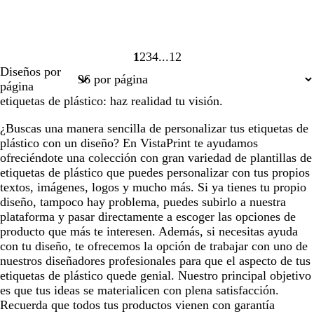
1
2
3
4
12
Página
Página
Página
Página
Página
Diseños por
1
2
3
4
12
página
etiquetas de plástico: haz realidad tu visión.
¿Buscas una manera sencilla de personalizar tus etiquetas de
plástico con un diseño? En VistaPrint te ayudamos
ofreciéndote una colección con gran variedad de plantillas de
etiquetas de plástico que puedes personalizar con tus propios
textos, imágenes, logos y mucho más. Si ya tienes tu propio
diseño, tampoco hay problema, puedes subirlo a nuestra
plataforma y pasar directamente a escoger las opciones de
producto que más te interesen. Además, si necesitas ayuda
con tu diseño, te ofrecemos la opción de trabajar con uno de
nuestros diseñadores profesionales para que el aspecto de tus
etiquetas de plástico quede genial. Nuestro principal objetivo
es que tus ideas se materialicen con plena satisfacción.
Recuerda que todos tus productos vienen con garantía