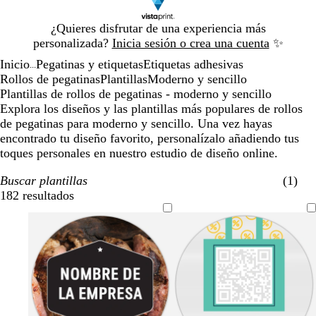
Diapositiva
¿Quieres disfrutar de una experiencia más
1
personalizada?
Inicia sesión o crea una cuenta
✨
de
Inicio
Pegatinas y etiquetas
Etiquetas adhesivas
1
...
Rollos de pegatinas
Plantillas
Moderno y sencillo
Plantillas de rollos de pegatinas - moderno y sencillo
Explora los diseños y las plantillas más populares de rollos
de pegatinas para moderno y sencillo. Una vez hayas
encontrado tu diseño favorito, personalízalo añadiendo tus
toques personales en nuestro estudio de diseño online.
Buscar plantillas
(1)
182 resultados
Filtros