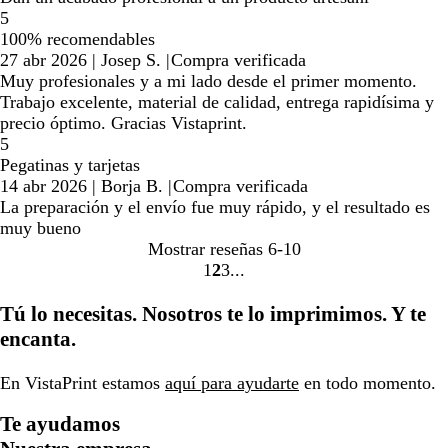
5
100% recomendables
27 abr 2026
|
Josep S.
|
Compra verificada
Muy profesionales y a mi lado desde el primer momento.
Trabajo excelente, material de calidad, entrega rapidísima y
precio óptimo. Gracias Vistaprint.
5
Pegatinas y tarjetas
14 abr 2026
|
Borja B.
|
Compra verificada
La preparación y el envío fue muy rápido, y el resultado es
muy bueno
Mostrar reseñas
6-10
1
2
3
Ir
Ir
Ir
a
a
a
Tú lo necesitas. Nosotros te lo imprimimos. Y te
la
la
la
encanta.
página
página
página
En VistaPrint estamos
aquí para ayudarte
en todo momento.
Te ayudamos