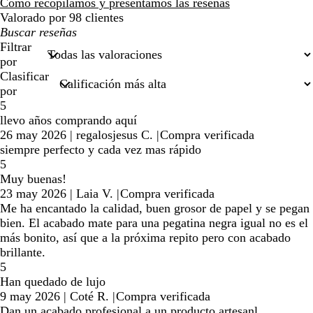
reseñas
Cómo recopilamos y presentamos las reseñas
Valorado por 98 clientes
Mis
búsquedas
Filtrar
por
Clasificar
por
5
llevo años comprando aquí
26 may 2026
|
regalosjesus C.
|
Compra verificada
siempre perfecto y cada vez mas rápido
5
Muy buenas!
23 may 2026
|
Laia V.
|
Compra verificada
Me ha encantado la calidad, buen grosor de papel y se pegan
bien. El acabado mate para una pegatina negra igual no es el
más bonito, así que a la próxima repito pero con acabado
brillante.
5
Han quedado de lujo
9 may 2026
|
Coté R.
|
Compra verificada
Dan un acabado profesional a un producto artesanl