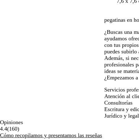
r
a
n
v
7,6 x 7,6
o
z
e
e
j
u
g
r
pegatinas en ho
o
l
r
d
v
o
o
e
¿Buscas una man
i
s
b
ayudamos ofreci
n
c
o
con tus propio
o
u
s
puedes subirlo 
r
q
Además, si nece
o
u
profesionales p
e
ideas se materi
¿Empezamos a 
Servicios profe
Atención al cli
Consultorías
Escritura y edi
Jurídico y legal
Opiniones
160
4.4
(
160
)
reseñas
Cómo recopilamos y presentamos las reseñas