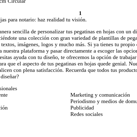
 cm Circular
1
Página
jas para notario: haz realidad tu visión.
1
era sencilla de personalizar tus pegatinas en hojas con un di
éndote una colección con gran variedad de plantillas de pega
s textos, imágenes, logos y mucho más. Si ya tienes tu propi
a nuestra plataforma y pasar directamente a escoger las opcio
sitas ayuda con tu diseño, te ofrecemos la opción de trabaja
ara que el aspecto de tus pegatinas en hojas quede genial. Nue
alicen con plena satisfacción. Recuerda que todos tus product
diseñar?
sionales
ente
Marketing y comunicación
Periodismo y medios de domu
ción
Publicidad
Redes sociales