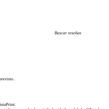
Mis
búsquedas
revisto.
staPrint: