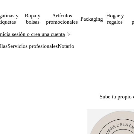
gatinas y
Ropa y
Artículos
Hogar y
Packaging
tiquetas
bolsas
promocionales
regalos
p
Inicia sesión o crea una cuenta
✨
llas
Servicios profesionales
Notario
Sube tu propio 