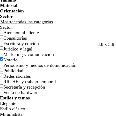
Tamaño
l
l
j
j
o
o
n
n
o
o
Material
l
l
a
a
Orientación
o
o
Sector
Mostrar todas las categorías
Sector
Atención al cliente
Consultorías
Escritura y edición
g
g
t
p
b
n
3,8 x 3,8
Jurídico y legal
r
r
o
ú
l
e
Marketing y comunicación
i
i
s
r
a
g
Notario
s
s
t
p
n
r
Periodismo y medios de domunicación
c
o
a
u
c
o
Publicidad
l
s
d
r
o
Redes sociales
a
c
o
a
RR. HH. y trabajo temporal
r
u
o
Secretaría y recepción
o
r
s
Venta de hardware
o
c
Estilos y temas
u
Elegante
r
Estilo clásico
o
Minimalista