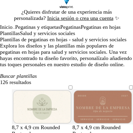
Diapositiva
¿Quieres disfrutar de una experiencia más
1
personalizada?
Inicia sesión o crea una cuenta
✨
de
Inicio
Pegatinas y etiquetas
Pegatinas
Pegatinas en hojas
1
...
Plantillas
Salud y servicios sociales
Plantillas de pegatinas en hojas - salud y servicios sociales
Explora los diseños y las plantillas más populares de
pegatinas en hojas para salud y servicios sociales. Una vez
hayas encontrado tu diseño favorito, personalízalo añadiendo
tus toques personales en nuestro estudio de diseño online.
Buscar plantillas
126 resultados
Filtros
c
v
b
c
t
m
v
g
g
a
t
8,7 x 4,9 cm Rounded
8,7 x 4,9 cm Rounded