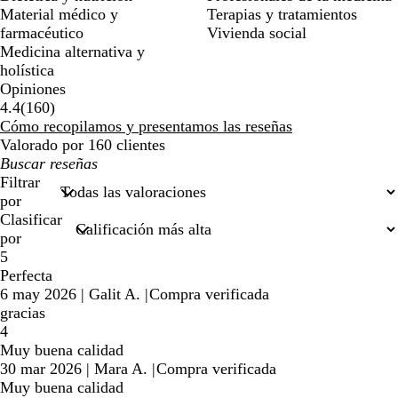
Material médico y
Terapias y tratamientos
farmacéutico
Vivienda social
Medicina alternativa y
holística
Opiniones
160
4.4
(
160
)
reseñas
Cómo recopilamos y presentamos las reseñas
Valorado por 160 clientes
Mis
búsquedas
Filtrar
por
Clasificar
por
5
Perfecta
6 may 2026
|
Galit A.
|
Compra verificada
gracias
4
Muy buena calidad
30 mar 2026
|
Mara A.
|
Compra verificada
Muy buena calidad