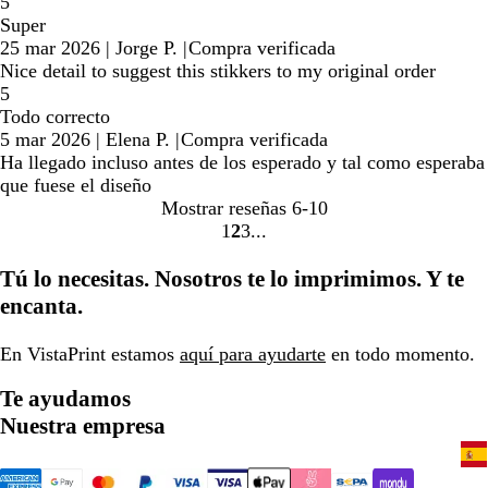
5
Super
25 mar 2026
|
Jorge P.
|
Compra verificada
Nice detail to suggest this stikkers to my original order
5
Todo correcto
5 mar 2026
|
Elena P.
|
Compra verificada
Ha llegado incluso antes de los esperado y tal como esperaba
que fuese el diseño
Mostrar reseñas
6-10
1
2
3
Ir
Ir
Ir
a
a
a
Tú lo necesitas. Nosotros te lo imprimimos. Y te
la
la
la
encanta.
página
página
página
En VistaPrint estamos
aquí para ayudarte
en todo momento.
Te ayudamos
Nuestra empresa