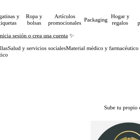
gatinas y
Ropa y
Artículos
Hogar y
Packaging
tiquetas
bolsas
promocionales
regalos
p
Inicia sesión o crea una cuenta
✨
llas
Salud y servicios sociales
Material médico y farmacéutico
tico
Sube tu propio 