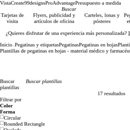
VistaCreate
99designs
ProAdvantage
Presupuesto a medida
Tarjetas de
Flyers, publicidad y
Carteles, lonas y
Pe
visita
artículos de oficina
pósteres
e
Diapositiva
¿Quieres disfrutar de una experiencia más personalizada?
1
de
Inicio
Pegatinas y etiquetas
Pegatinas
Pegatinas en hojas
Planti
1
...
Plantillas de pegatinas en hojas - material médico y farmacéu
Buscar
plantillas
17 resultados
Filtros
Filtrar por
Color
A
A
V
V
A
A
N
N
R
R
G
G
B
B
N
N
M
M
C
C
M
M
R
R
Forma
z
z
e
e
m
m
a
a
o
o
r
r
l
l
e
e
a
a
r
r
o
o
o
o
Circular
u
u
r
r
a
a
r
r
j
j
i
i
a
a
g
g
r
r
e
e
r
r
s
s
Rounded Rectangle
l
l
d
d
r
r
a
a
o
o
s
s
n
n
r
r
r
r
m
m
a
a
a
a