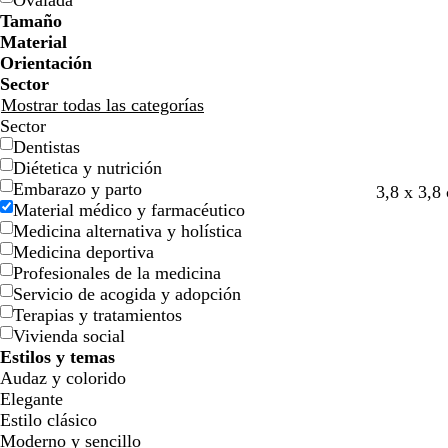
Ovalada
e
e
i
i
n
n
c
c
o
o
ó
ó
a
a
d
d
Tamaño
l
l
j
j
o
o
n
n
o
o
Material
l
l
a
a
Orientación
o
o
Sector
Mostrar todas las categorías
Sector
Dentistas
Diétetica y nutrición
Embarazo y parto
v
g
v
r
p
v
r
3,8 x 3,8
Material médico y farmacéutico
e
r
e
o
ú
e
o
Medicina alternativa y holística
r
i
r
j
r
r
s
Medicina deportiva
d
s
d
o
p
d
a
Profesionales de la medicina
e
o
e
v
u
e
c
Servicio de acogida y adopción
b
s
b
i
r
e
l
Terapias y tratamientos
o
c
o
n
a
s
a
Vivienda social
s
u
s
o
o
p
r
Estilos y temas
q
r
q
s
u
o
Audaz y colorido
u
o
u
c
m
Elegante
e
e
u
a
Estilo clásico
r
d
Moderno y sencillo
o
e