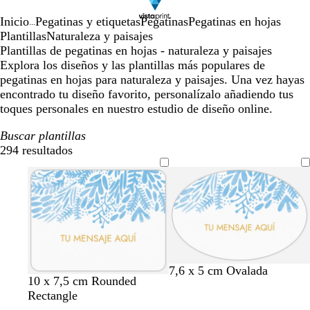
Inicio
Pegatinas y etiquetas
Pegatinas
Pegatinas en hojas
...
Plantillas
Naturaleza y paisajes
Plantillas de pegatinas en hojas - naturaleza y paisajes
Explora los diseños y las plantillas más populares de
pegatinas en hojas para naturaleza y paisajes. Una vez hayas
encontrado tu diseño favorito, personalízalo añadiendo tus
toques personales en nuestro estudio de diseño online.
Buscar plantillas
294 resultados
Filtros
b
b
b
b
b
b
b
b
b
7,6 x 5 cm Ovalada
b
b
b
b
b
b
b
b
b
10 x 7,5 cm Rounded
l
l
l
l
l
l
l
l
l
l
l
l
l
l
l
l
l
l
Rectangle
a
a
a
a
a
a
a
a
a
a
a
a
a
a
a
a
a
a