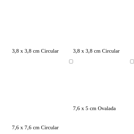
l
q
s
a
u
c
d
e
u
o
r
o
3,8 x 3,8 cm Circular
3,8 x 3,8 cm Circular
Cargando
Cargando
7,6 x 5 cm Ovalada
7,6 x 7,6 cm Circular