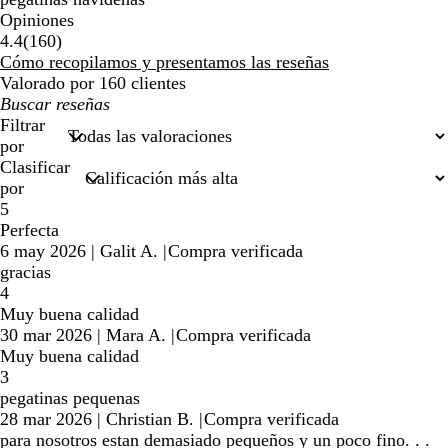
Opiniones
160
4.4
(
160
)
reseñas
Cómo recopilamos y presentamos las reseñas
Valorado por 160 clientes
Mis
búsquedas
Filtrar
por
Clasificar
por
5
Perfecta
6 may 2026
|
Galit A.
|
Compra verificada
gracias
4
Muy buena calidad
30 mar 2026
|
Mara A.
|
Compra verificada
Muy buena calidad
3
pegatinas pequenas
28 mar 2026
|
Christian B.
|
Compra verificada
para nosotros estan demasiado pequeños y un poco fino. . .