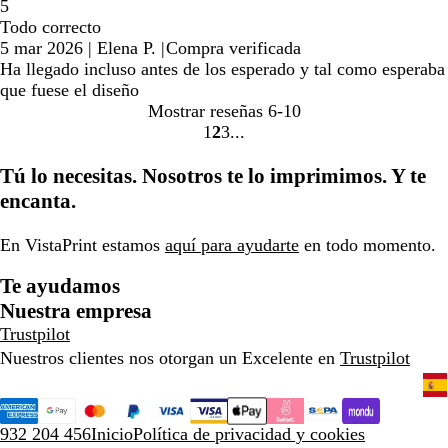
5
Todo correcto
5 mar 2026
|
Elena P.
|
Compra verificada
Ha llegado incluso antes de los esperado y tal como esperaba
que fuese el diseño
Mostrar reseñas
6-10
1
2
3
Ir
Ir
Ir
a
a
a
Tú lo necesitas. Nosotros te lo imprimimos. Y te
la
la
la
encanta.
página
página
página
En VistaPrint estamos
aquí para ayudarte
en todo momento.
Te ayudamos
Nuestra empresa
Trustpilot
Nuestros clientes nos otorgan un Excelente en
Trustpilot
932 204 456
Inicio
Política de privacidad y cookies