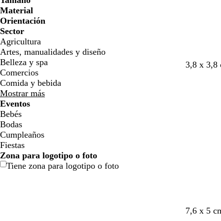
Tamaño
l
l
j
j
o
o
n
n
o
o
Material
l
l
a
a
Orientación
o
o
Sector
Agricultura
Artes, manualidades y diseño
Belleza y spa
3,8 x 3,8
Comercios
Comida y bebida
Mostrar más
Eventos
Bebés
Bodas
Cumpleaños
Fiestas
Zona para logotipo o foto
Tiene zona para logotipo o foto
c
c
g
c
7,6 x 5 c
r
r
r
r