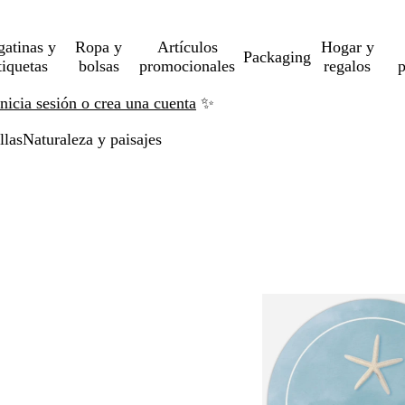
gatinas y
Ropa y
Artículos
Hogar y
Packaging
tiquetas
bolsas
promocionales
regalos
p
Inicia sesión o crea una cuenta
✨
llas
Naturaleza y paisajes