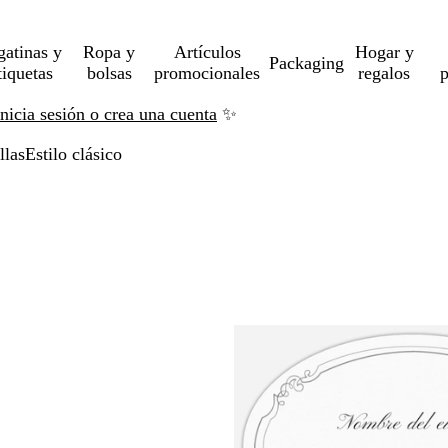
gatinas y
Ropa y
Artículos
Hogar y
Packaging
tiquetas
bolsas
promocionales
regalos
p
Inicia sesión o crea una cuenta
✨
llas
Estilo clásico