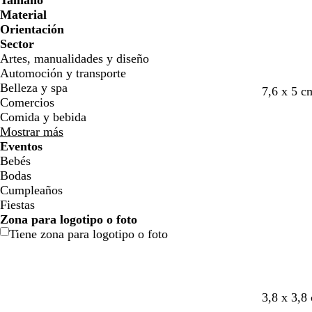
Tamaño
l
l
j
j
o
o
n
n
o
o
Material
l
l
a
a
Orientación
o
o
Sector
Artes, manualidades y diseño
Automoción y transporte
Belleza y spa
g
t
v
t
l
r
7,6 x 5 c
Comercios
r
o
e
u
a
o
Comida y bebida
i
s
r
r
v
s
Mostrar más
s
t
d
q
a
a
Eventos
a
e
u
n
c
Bebés
d
o
e
d
l
Bodas
o
l
s
a
a
Cumpleaños
i
a
a
r
Fiestas
v
z
o
Zona para logotipo o foto
a
u
Tiene zona para logotipo o foto
l
a
d
o
g
n
a
r
a
v
3,8 x 3,8
r
e
z
o
m
e