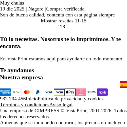
Muy chulas
19 dic 2025
|
Nagore
|
Compra verificada
Son de buena calidad, contenta con esta página siempre
Mostrar reseñas
11-15
1
2
3
Ir
Ir
Ir
a
a
a
Tú lo necesitas. Nosotros te lo imprimimos. Y te
la
la
la
encanta.
página
página
página
En VistaPrint estamos
aquí para ayudarte
en todo momento.
Te ayudamos
Nuestra empresa
932 204 456
Inicio
Política de privacidad y cookies
Términos y condiciones
Aviso legal
Una empresa de CIMPRESS
© VistaPrint, 2001-2026. Todos
los derechos reservados.
A menos que se indique lo contrario, los precios no incluyen