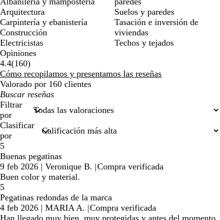
Albañilería y mampostería
paredes
Arquitectura
Suelos y paredes
Carpintería y ebanistería
Tasación e inversión de
Construcción
viviendas
Electricistas
Techos y tejados
Opiniones
160
4.4
(
160
)
reseñas
Cómo recopilamos y presentamos las reseñas
Valorado por 160 clientes
Mis
búsquedas
Filtrar
por
Clasificar
por
5
Buenas pegatinas
9 feb 2026
|
Veronique B.
|
Compra verificada
Buen color y material.
5
Pegatinas redondas de la marca
4 feb 2026
|
MARIA A.
|
Compra verificada
Han llegado muy bien, muy protegidas y antes del momento