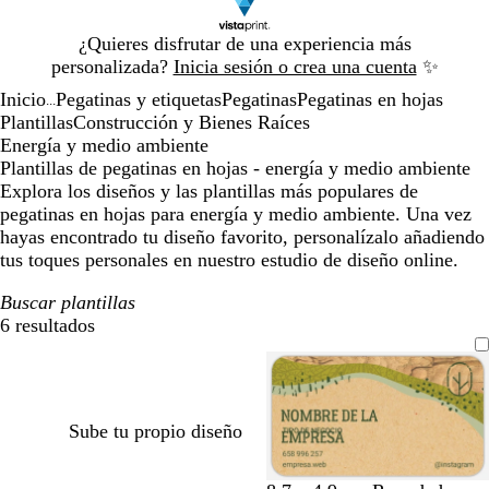
Diapositiva
¿Quieres disfrutar de una experiencia más
1
personalizada?
Inicia sesión o crea una cuenta
✨
de
Inicio
Pegatinas y etiquetas
Pegatinas
Pegatinas en hojas
1
...
Plantillas
Construcción y Bienes Raíces
Energía y medio ambiente
Plantillas de pegatinas en hojas - energía y medio ambiente
Explora los diseños y las plantillas más populares de
pegatinas en hojas para energía y medio ambiente. Una vez
hayas encontrado tu diseño favorito, personalízalo añadiendo
tus toques personales en nuestro estudio de diseño online.
Buscar plantillas
6 resultados
Filtros
Sube tu propio diseño