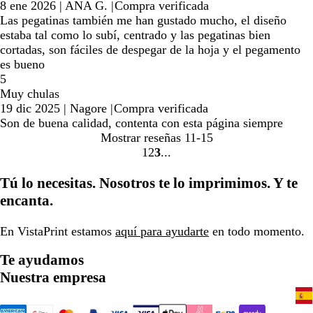
8 ene 2026
|
ANA G.
|
Compra verificada
Las pegatinas también me han gustado mucho, el diseño
estaba tal como lo subí, centrado y las pegatinas bien
cortadas, son fáciles de despegar de la hoja y el pegamento
es bueno
5
Muy chulas
19 dic 2025
|
Nagore
|
Compra verificada
Son de buena calidad, contenta con esta página siempre
Mostrar reseñas
11-15
1
2
3
Ir
Ir
Ir
a
a
a
Tú lo necesitas. Nosotros te lo imprimimos. Y te
la
la
la
encanta.
página
página
página
En VistaPrint estamos
aquí para ayudarte
en todo momento.
Te ayudamos
Nuestra empresa