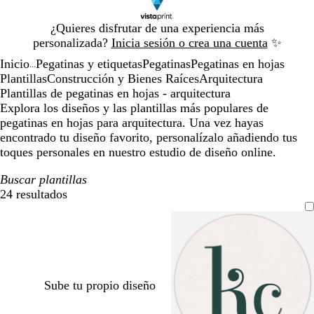
Diapositiva
¿Quieres disfrutar de una experiencia más
1
personalizada?
Inicia sesión o crea una cuenta
✨
de
Inicio
Pegatinas y etiquetas
Pegatinas
Pegatinas en hojas
1
...
Plantillas
Construcción y Bienes Raíces
Arquitectura
Plantillas de pegatinas en hojas - arquitectura
Explora los diseños y las plantillas más populares de
pegatinas en hojas para arquitectura. Una vez hayas
encontrado tu diseño favorito, personalízalo añadiendo tus
toques personales en nuestro estudio de diseño online.
Buscar plantillas
24 resultados
Filtros
Sube tu propio diseño