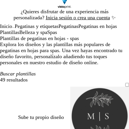
Diapositiva
¿Quieres disfrutar de una experiencia más
1
personalizada?
Inicia sesión o crea una cuenta
✨
de
Inicio
Pegatinas y etiquetas
Pegatinas
Pegatinas en hojas
1
...
Plantillas
Belleza y spa
Spas
Plantillas de pegatinas en hojas - spas
Explora los diseños y las plantillas más populares de
pegatinas en hojas para spas. Una vez hayas encontrado tu
diseño favorito, personalízalo añadiendo tus toques
personales en nuestro estudio de diseño online.
Buscar plantillas
49 resultados
Filtros
Sube tu propio diseño