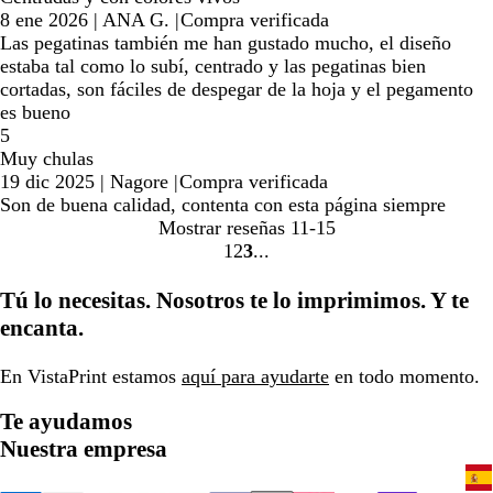
8 ene 2026
|
ANA G.
|
Compra verificada
Las pegatinas también me han gustado mucho, el diseño
estaba tal como lo subí, centrado y las pegatinas bien
cortadas, son fáciles de despegar de la hoja y el pegamento
es bueno
5
Muy chulas
19 dic 2025
|
Nagore
|
Compra verificada
Son de buena calidad, contenta con esta página siempre
Mostrar reseñas
11-15
1
2
3
Ir
Ir
Ir
a
a
a
Tú lo necesitas. Nosotros te lo imprimimos. Y te
la
la
la
encanta.
página
página
página
En VistaPrint estamos
aquí para ayudarte
en todo momento.
Te ayudamos
Nuestra empresa