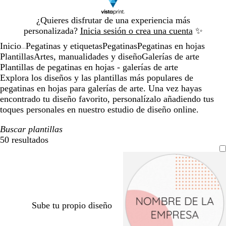
Diapositiva
¿Quieres disfrutar de una experiencia más
1
personalizada?
Inicia sesión o crea una cuenta
✨
de
Inicio
Pegatinas y etiquetas
Pegatinas
Pegatinas en hojas
1
...
Plantillas
Artes, manualidades y diseño
Galerías de arte
Plantillas de pegatinas en hojas - galerías de arte
Explora los diseños y las plantillas más populares de
pegatinas en hojas para galerías de arte. Una vez hayas
encontrado tu diseño favorito, personalízalo añadiendo tus
toques personales en nuestro estudio de diseño online.
Buscar plantillas
50 resultados
Filtros
Sube tu propio diseño