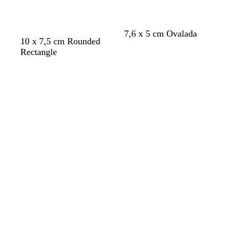
o
u
r
o
7,6 x 5 cm Ovalada
10 x 7,5 cm Rounded
Rectangle
Cargando
Cargando