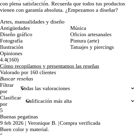
con plena satisfacción. Recuerda que todos tus productos
vienen con garantía absoluta. ¿Empezamos a diseñar?
Artes, manualidades y diseño
Antigüedades
Música
Diseño gráfico
Oficios artesanales
Fotografía
Pintura (arte)
Ilustración
Tatuajes y piercings
Opiniones
160
4.4
(
160
)
reseñas
Cómo recopilamos y presentamos las reseñas
Valorado por 160 clientes
Mis
búsquedas
Filtrar
por
Clasificar
por
5
Buenas pegatinas
9 feb 2026
|
Veronique B.
|
Compra verificada
Buen color y material.