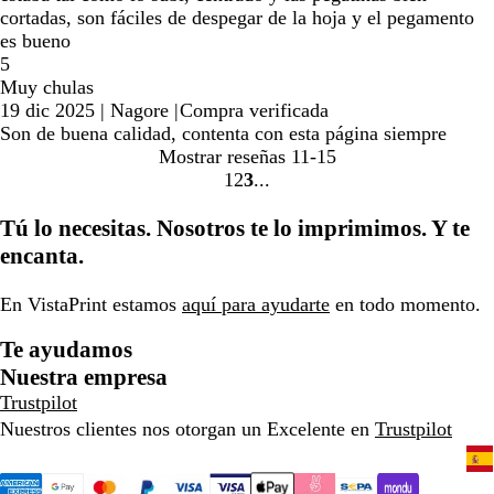
cortadas, son fáciles de despegar de la hoja y el pegamento
es bueno
5
Muy chulas
19 dic 2025
|
Nagore
|
Compra verificada
Son de buena calidad, contenta con esta página siempre
Mostrar reseñas
11-15
1
2
3
Ir
Ir
Ir
a
a
a
Tú lo necesitas. Nosotros te lo imprimimos. Y te
la
la
la
encanta.
página
página
página
En VistaPrint estamos
aquí para ayudarte
en todo momento.
Te ayudamos
Nuestra empresa
Trustpilot
Nuestros clientes nos otorgan un Excelente en
Trustpilot