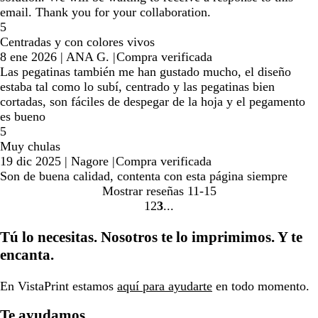
email. Thank you for your collaboration.
5
Centradas y con colores vivos
8 ene 2026
|
ANA G.
|
Compra verificada
Las pegatinas también me han gustado mucho, el diseño
estaba tal como lo subí, centrado y las pegatinas bien
cortadas, son fáciles de despegar de la hoja y el pegamento
es bueno
5
Muy chulas
19 dic 2025
|
Nagore
|
Compra verificada
Son de buena calidad, contenta con esta página siempre
Mostrar reseñas
11-15
1
2
3
Ir
Ir
Ir
a
a
a
Tú lo necesitas. Nosotros te lo imprimimos. Y te
la
la
la
encanta.
página
página
página
En VistaPrint estamos
aquí para ayudarte
en todo momento.
Te ayudamos