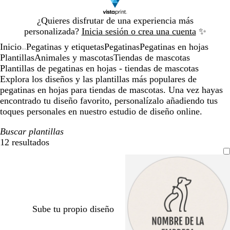
Diapositiva
¿Quieres disfrutar de una experiencia más
1
personalizada?
Inicia sesión o crea una cuenta
✨
de
Inicio
Pegatinas y etiquetas
Pegatinas
Pegatinas en hojas
1
...
Plantillas
Animales y mascotas
Tiendas de mascotas
Plantillas de pegatinas en hojas - tiendas de mascotas
Explora los diseños y las plantillas más populares de
pegatinas en hojas para tiendas de mascotas. Una vez hayas
encontrado tu diseño favorito, personalízalo añadiendo tus
toques personales en nuestro estudio de diseño online.
Buscar plantillas
12 resultados
Filtros
Sube tu propio diseño