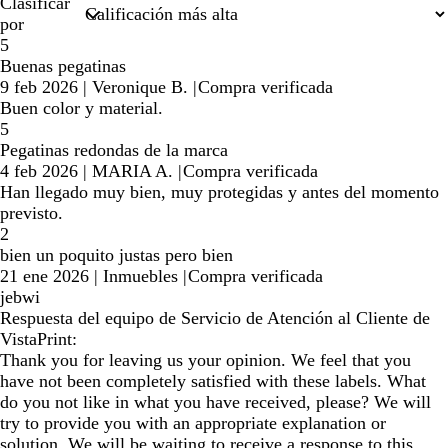
Clasificar
por
5
Buenas pegatinas
9 feb 2026
|
Veronique B.
|
Compra verificada
Buen color y material.
5
Pegatinas redondas de la marca
4 feb 2026
|
MARIA A.
|
Compra verificada
Han llegado muy bien, muy protegidas y antes del momento
previsto.
2
bien un poquito justas pero bien
21 ene 2026
|
Inmuebles
|
Compra verificada
jebwi
Respuesta del equipo de Servicio de Atención al Cliente de
VistaPrint:
Thank you for leaving us your opinion. We feel that you
have not been completely satisfied with these labels. What
do you not like in what you have received, please? We will
try to provide you with an appropriate explanation or
solution. We will be waiting to receive a response to this