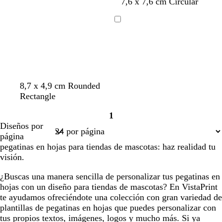
n
v
t
r
t
7,6 x 7,6 cm Circular
l
l
l
l
l
a
e
e
o
u
a
a
a
a
a
r
r
r
s
r
Cargando
r
r
r
r
r
a
d
r
a
q
o
o
o
o
o
n
e
a
u
j
e
c
e
a
s
o
s
p
t
a
u
a
a
n
t
8,7 x 4,9 cm Rounded
m
z
a
u
Rectangle
a
u
r
r
1
d
l
a
q
Página
Diseños por
e
n
u
1
página
m
j
e
pegatinas en hojas para tiendas de mascotas: haz realidad tu
a
a
s
visión.
r
a
¿Buscas una manera sencilla de personalizar tus pegatinas en
hojas con un diseño para tiendas de mascotas? En VistaPrint
te ayudamos ofreciéndote una colección con gran variedad de
plantillas de pegatinas en hojas que puedes personalizar con
tus propios textos, imágenes, logos y mucho más. Si ya