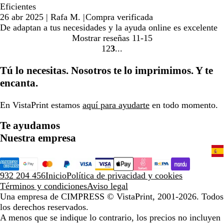
Eficientes
26 abr 2025
|
Rafa M.
|
Compra verificada
De adaptan a tus necesidades y la ayuda online es excelente
Mostrar reseñas
11-15
1
2
3
Ir
Ir
Ir
a
a
a
Tú lo necesitas. Nosotros te lo imprimimos. Y te
la
la
la
encanta.
página
página
página
En VistaPrint estamos
aquí para ayudarte
en todo momento.
Te ayudamos
Nuestra empresa
932 204 456
Inicio
Política de privacidad y cookies
Términos y condiciones
Aviso legal
Una empresa de CIMPRESS
© VistaPrint, 2001-2026. Todos
los derechos reservados.
A menos que se indique lo contrario, los precios no incluyen