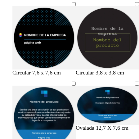
n
g
t
v
g
Circular 7,6 x 7,6 cm
Circular 3,8 x 3,8 cm
e
r
u
e
r
g
i
r
r
i
r
s
q
d
s
o
o
u
e
o
s
e
a
s
c
s
z
c
u
a
u
u
r
l
r
Ovalada 12,7 X 7,6 cm
o
a
o
d