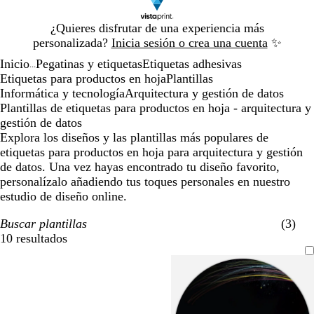
Diapositiva
¿Quieres disfrutar de una experiencia más
1
personalizada?
Inicia sesión o crea una cuenta
✨
de
Inicio
Pegatinas y etiquetas
Etiquetas adhesivas
1
...
Etiquetas para productos en hoja
Plantillas
Informática y tecnología
Arquitectura y gestión de datos
Plantillas de etiquetas para productos en hoja - arquitectura y
gestión de datos
Explora los diseños y las plantillas más populares de
etiquetas para productos en hoja para arquitectura y gestión
de datos. Una vez hayas encontrado tu diseño favorito,
personalízalo añadiendo tus toques personales en nuestro
estudio de diseño online.
Buscar plantillas
(3)
10 resultados
Filtros