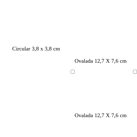
o
o
j
l
a
i
v
a
Circular 3,8 x 3,8 cm
g
v
m
Ovalada 12,7 X 7,6 cm
r
e
a
i
r
r
Cargando
Cargando
s
d
r
e
ó
o
n
l
i
v
Ovalada 12,7 X 7,6 cm
a