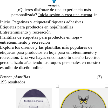
Diapositiva
¿Quieres disfrutar de una experiencia más
1
personalizada?
Inicia sesión o crea una cuenta
✨
de
Inicio
Pegatinas y etiquetas
Etiquetas adhesivas
1
...
Etiquetas para productos en hoja
Plantillas
Entretenimiento y recreación
Plantillas de etiquetas para productos en hoja -
entretenimiento y recreación
Explora los diseños y las plantillas más populares de
etiquetas para productos en hoja para entretenimiento y
recreación. Una vez hayas encontrado tu diseño favorito,
personalízalo añadiendo tus toques personales en nuestro
estudio de diseño online.
Buscar plantillas
(3)
195 resultados
Filtros