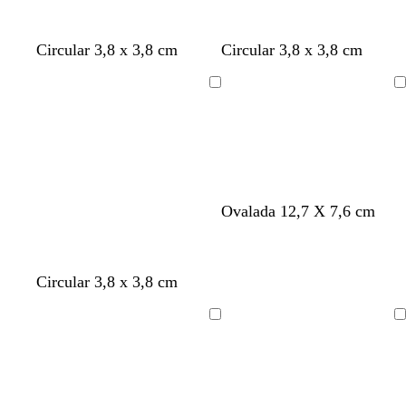
Circular 3,8 x 3,8 cm
Circular 3,8 x 3,8 cm
Cargando
Cargando
t
t
t
Ovalada 12,7 X 7,6 cm
o
o
o
s
s
s
t
t
t
t
t
t
Circular 3,8 x 3,8 cm
a
a
a
o
o
o
d
d
d
s
s
s
o
o
o
Cargando
Cargando
t
t
t
a
a
a
d
d
d
o
o
o