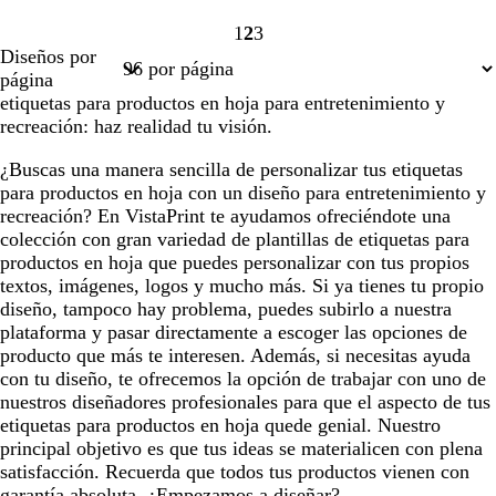
1
2
3
Página
Página
Página
Diseños por
1
2
3
página
etiquetas para productos en hoja para entretenimiento y
recreación: haz realidad tu visión.
¿Buscas una manera sencilla de personalizar tus etiquetas
para productos en hoja con un diseño para entretenimiento y
recreación? En VistaPrint te ayudamos ofreciéndote una
colección con gran variedad de plantillas de etiquetas para
productos en hoja que puedes personalizar con tus propios
textos, imágenes, logos y mucho más. Si ya tienes tu propio
diseño, tampoco hay problema, puedes subirlo a nuestra
plataforma y pasar directamente a escoger las opciones de
producto que más te interesen. Además, si necesitas ayuda
con tu diseño, te ofrecemos la opción de trabajar con uno de
nuestros diseñadores profesionales para que el aspecto de tus
etiquetas para productos en hoja quede genial. Nuestro
principal objetivo es que tus ideas se materialicen con plena
satisfacción. Recuerda que todos tus productos vienen con
garantía absoluta. ¿Empezamos a diseñar?