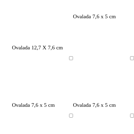
Ovalada 7,6 x 5 cm
Ovalada 12,7 X 7,6 cm
Cargando
Cargando
d
v
a
n
Ovalada 7,6 x 5 cm
Ovalada 7,6 x 5 cm
o
e
z
a
r
r
u
r
Cargando
Cargando
a
d
l
a
d
e
n