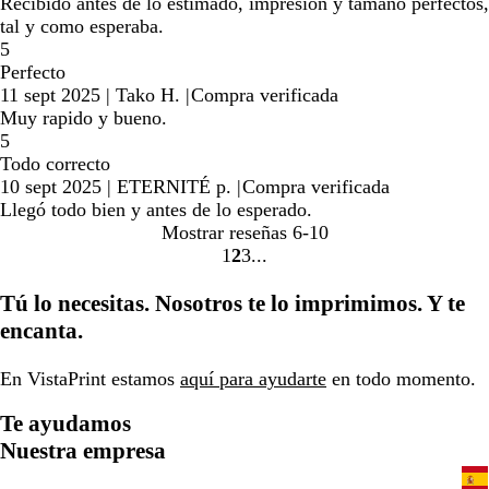
Recibido antes de lo estimado, impresión y tamaño perfectos,
tal y como esperaba.
5
Perfecto
11 sept 2025
|
Tako H.
|
Compra verificada
Muy rapido y bueno.
5
Todo correcto
10 sept 2025
|
ETERNITÉ p.
|
Compra verificada
Llegó todo bien y antes de lo esperado.
Mostrar reseñas
6-10
1
2
3
Ir
Ir
Ir
a
a
a
Tú lo necesitas. Nosotros te lo imprimimos. Y te
la
la
la
encanta.
página
página
página
En VistaPrint estamos
aquí para ayudarte
en todo momento.
Te ayudamos
Nuestra empresa