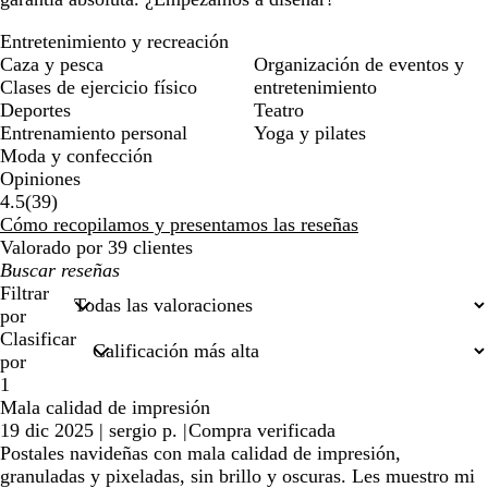
Entretenimiento y recreación
Caza y pesca
Organización de eventos y
Clases de ejercicio físico
entretenimiento
Deportes
Teatro
Entrenamiento personal
Yoga y pilates
Moda y confección
Opiniones
39
4.5
(
39
)
reseñas
Cómo recopilamos y presentamos las reseñas
Valorado por 39 clientes
Mis
búsquedas
Filtrar
por
Clasificar
por
1
Mala calidad de impresión
19 dic 2025
|
sergio p.
|
Compra verificada
Postales navideñas con mala calidad de impresión,
granuladas y pixeladas, sin brillo y oscuras. Les muestro mi