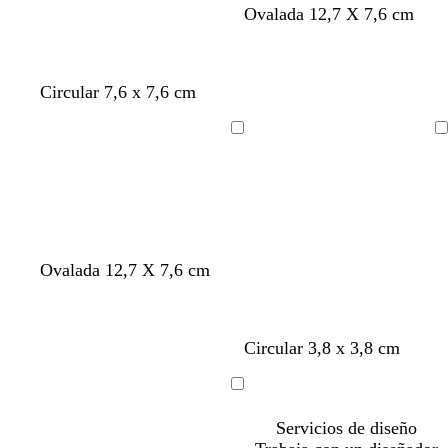
Ovalada 12,7 X 7,6 cm
Circular 7,6 x 7,6 cm
Cargando
Cargando
b
b
c
b
Ovalada 12,7 X 7,6 cm
l
l
r
l
a
a
e
a
n
n
m
n
a
b
c
b
Circular 3,8 x 3,8 cm
c
c
a
c
z
l
r
l
o
o
o
u
a
e
a
Cargando
l
n
m
n
Servicios de diseño
c
c
a
c