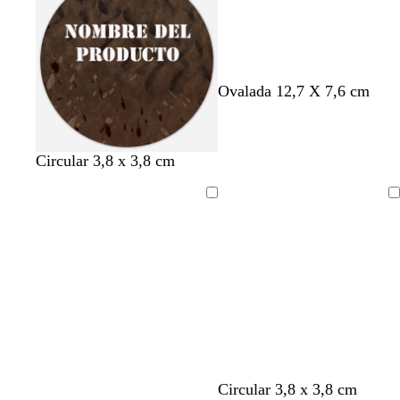
c
v
l
c
g
Ovalada 12,7 X 7,6 cm
r
e
a
r
r
e
r
v
e
i
m
d
a
m
s
Circular 3,8 x 3,8 cm
a
e
n
a
c
e
d
l
s
a
a
Cargando
Cargando
p
r
u
o
m
a
d
e
m
a
r
Circular 3,8 x 3,8 cm