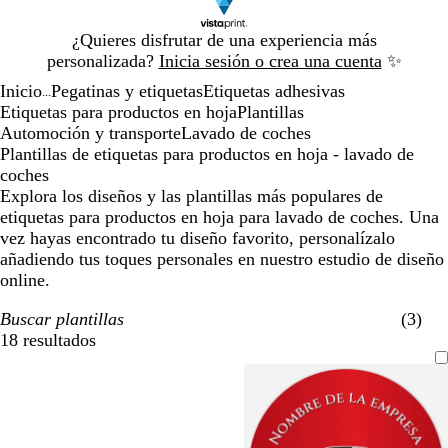
Diapositiva
¿Quieres disfrutar de una experiencia más
1
personalizada?
Inicia sesión o crea una cuenta
✨
de
Inicio
Pegatinas y etiquetas
Etiquetas adhesivas
1
...
Etiquetas para productos en hoja
Plantillas
Automoción y transporte
Lavado de coches
Plantillas de etiquetas para productos en hoja - lavado de
coches
Explora los diseños y las plantillas más populares de
etiquetas para productos en hoja para lavado de coches. Una
vez hayas encontrado tu diseño favorito, personalízalo
añadiendo tus toques personales en nuestro estudio de diseño
online.
Buscar plantillas
(3)
18 resultados
Filtros