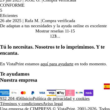
CONFORME
5
Eficientes
26 abr 2025
|
Rafa M.
|
Compra verificada
De adaptan a tus necesidades y la ayuda online es excelente
Mostrar reseñas
11-15
1
2
3
Ir
Ir
Ir
a
a
a
Tú lo necesitas. Nosotros te lo imprimimos. Y te
la
la
la
encanta.
página
página
página
En VistaPrint estamos
aquí para ayudarte
en todo momento.
Te ayudamos
Nuestra empresa
932 204 456
Inicio
Política de privacidad y cookies
Términos y condiciones
Aviso legal
Una empresa de CIMPRESS
© VistaPrint, 2001-2026. Todos