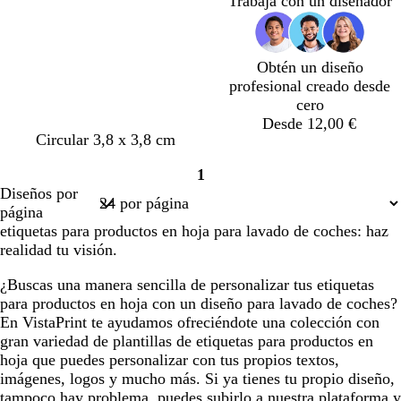
Trabaja con un diseñador
l
o
o
a
r
o
Obtén un diseño
profesional creado desde
cero
Desde 12,00 €
Circular 3,8 x 3,8 cm
1
Página
Diseños por
1
página
etiquetas para productos en hoja para lavado de coches: haz
realidad tu visión.
¿Buscas una manera sencilla de personalizar tus etiquetas
para productos en hoja con un diseño para lavado de coches?
En VistaPrint te ayudamos ofreciéndote una colección con
gran variedad de plantillas de etiquetas para productos en
hoja que puedes personalizar con tus propios textos,
imágenes, logos y mucho más. Si ya tienes tu propio diseño,
tampoco hay problema, puedes subirlo a nuestra plataforma y