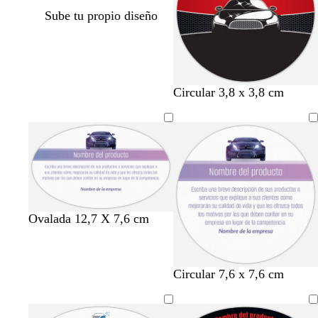
Sube tu propio diseño
n
n
Circular 3,8 x 3,8 cm
e
e
g
g
r
r
o
o
Ovalada 12,7 X 7,6 cm
Circular 7,6 x 7,6 cm