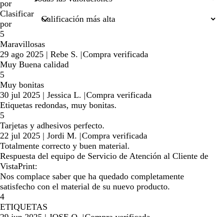
por
Clasificar
por
5
Maravillosas
29 ago 2025
|
Rebe S.
|
Compra verificada
Muy Buena calidad
5
Muy bonitas
30 jul 2025
|
Jessica L.
|
Compra verificada
Etiquetas redondas, muy bonitas.
5
Tarjetas y adhesivos perfecto.
22 jul 2025
|
Jordi M.
|
Compra verificada
Totalmente correcto y buen material.
Respuesta del equipo de Servicio de Atención al Cliente de
VistaPrint:
Nos complace saber que ha quedado completamente
satisfecho con el material de su nuevo producto.
4
ETIQUETAS
29 jun 2025
|
JOSE O.
|
Compra verificada