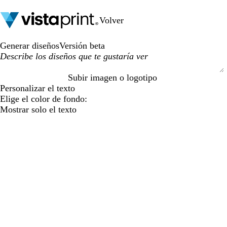
Volver
Generar diseños
Versión beta
Subir imagen o logotipo
S
Personalizar el texto
u
Elige el color de fondo:
b
Mostrar solo el texto
m
i
t
t
i
n
g