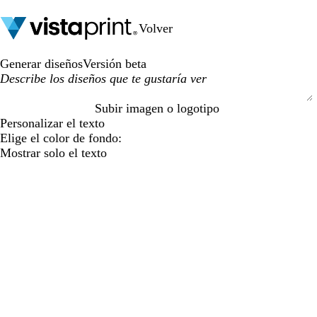
Volver
Generar diseños
Versión beta
Subir imagen o logotipo
S
Personalizar el texto
u
Elige el color de fondo:
b
Mostrar solo el texto
m
i
t
t
i
n
g